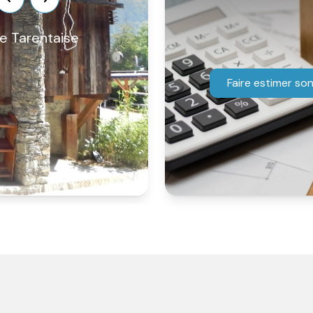
e Tarentaise
Locations immobilières à L
Annonces de location à La Plagne Tarentaise
Faire estimer son
Location de maison à La Plagne Tarentaise
Location d'appartement à La Plagne
Tarentaise