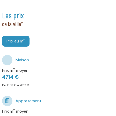
les prix
de la ville*
2
Prix au m
Maison
2
Prix m
moyen
4714 €
De 1333 € à 7817 €
Appartement
2
Prix m
moyen