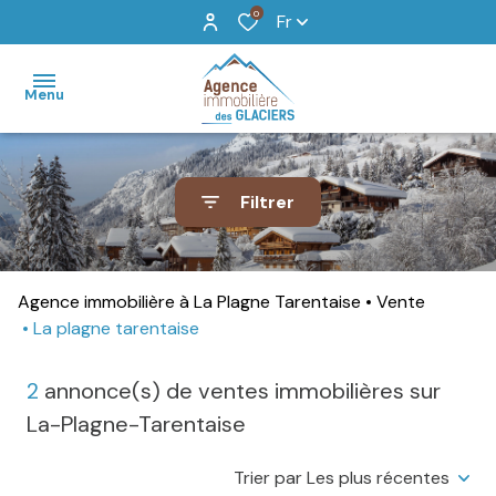
0
Fr
Menu
accueil
Filtrer
locations
de
vacances
Agence immobilière à La Plagne Tarentaise
Vente
La plagne tarentaise
vente
2
annonce(s) de ventes immobilières sur
recherche
détaillée
La-Plagne-Tarentaise
agence
Trier par Les plus récentes