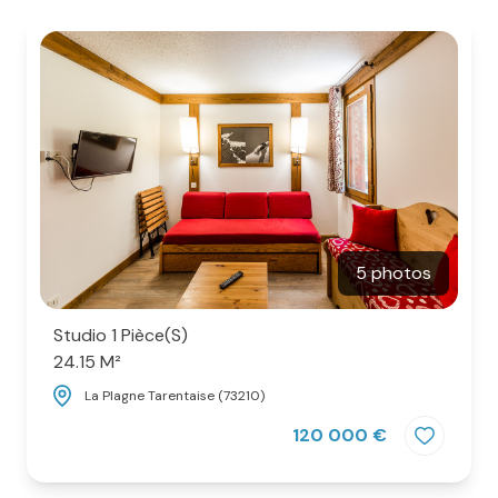
alerte
email
estimation
contact
5 photos
Studio 1 Pièce(s)
24.15 M²
La Plagne Tarentaise (73210)
120 000 €