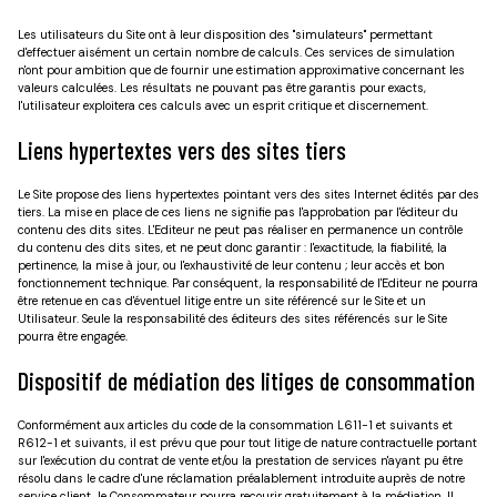
Les utilisateurs du Site ont à leur disposition des "simulateurs" permettant
d'effectuer aisément un certain nombre de calculs. Ces services de simulation
n'ont pour ambition que de fournir une estimation approximative concernant les
valeurs calculées. Les résultats ne pouvant pas être garantis pour exacts,
l'utilisateur exploitera ces calculs avec un esprit critique et discernement.
Liens hypertextes vers des sites tiers
Le Site propose des liens hypertextes pointant vers des sites Internet édités par des
tiers. La mise en place de ces liens ne signifie pas l'approbation par l'éditeur du
contenu des dits sites. L'Editeur ne peut pas réaliser en permanence un contrôle
du contenu des dits sites, et ne peut donc garantir : l'exactitude, la fiabilité, la
pertinence, la mise à jour, ou l'exhaustivité de leur contenu ; leur accès et bon
fonctionnement technique. Par conséquent, la responsabilité de l'Editeur ne pourra
être retenue en cas d'éventuel litige entre un site référencé sur le Site et un
Utilisateur. Seule la responsabilité des éditeurs des sites référencés sur le Site
pourra être engagée.
Dispositif de médiation des litiges de consommation
Conformément aux articles du code de la consommation L611-1 et suivants et
R612-1 et suivants, il est prévu que pour tout litige de nature contractuelle portant
sur l'exécution du contrat de vente et/ou la prestation de services n'ayant pu être
résolu dans le cadre d'une réclamation préalablement introduite auprès de notre
service client, le Consommateur pourra recourir gratuitement à la médiation. Il