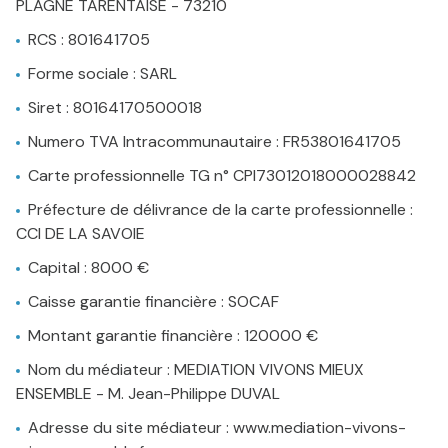
PLAGNE TARENTAISE - 73210
alerte
RCS : 801641705
email
Forme sociale : SARL
estimation
Siret : 80164170500018
contact
Numero TVA Intracommunautaire : FR53801641705
Carte professionnelle TG n° CPI73012018000028842
Préfecture de délivrance de la carte professionnelle :
CCI DE LA SAVOIE
Capital : 8000 €
Caisse garantie financière : SOCAF
Montant garantie financière : 120000 €
Nom du médiateur : MEDIATION VIVONS MIEUX
ENSEMBLE - M. Jean-Philippe DUVAL
Adresse du site médiateur : www.mediation-vivons-