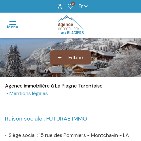
0
Fr
Menu
accueil
Filtrer
locations
de
vacances
Agence immobilière à La Plagne Tarentaise
Mentions légales
vente
recherche
Raison sociale : FUTURAE IMMO
détaillée
agence
Siège social : 15 rue des Pommiers - Montchavin - LA