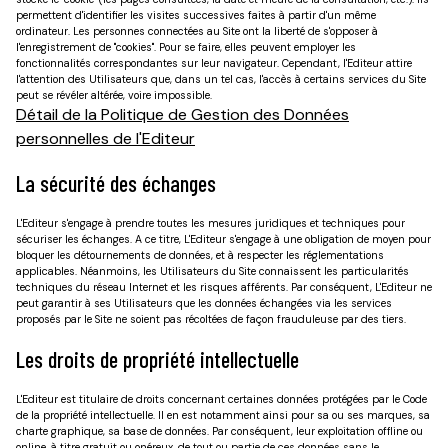
permettent d'identifier les visites successives faites à partir d'un même
ordinateur. Les personnes connectées au Site ont la liberté de s'opposer à
l'enregistrement de "cookies". Pour se faire, elles peuvent employer les
fonctionnalités correspondantes sur leur navigateur. Cependant, l'Editeur attire
l'attention des Utilisateurs que, dans un tel cas, l'accès à certains services du Site
peut se révéler altérée, voire impossible.
Détail de la Politique de Gestion des Données
personnelles de l'Editeur
La sécurité des échanges
L'Editeur s'engage à prendre toutes les mesures juridiques et techniques pour
sécuriser les échanges. A ce titre, L'Editeur s'engage à une obligation de moyen pour
bloquer les détournements de données, et à respecter les réglementations
applicables. Néanmoins, les Utilisateurs du Site connaissent les particularités
techniques du réseau Internet et les risques afférents. Par conséquent, L'Editeur ne
peut garantir à ses Utilisateurs que les données échangées via les services
proposés par le Site ne soient pas récoltées de façon frauduleuse par des tiers.
Les droits de propriété intellectuelle
L'Editeur est titulaire de droits concernant certaines données protégées par le Code
de la propriété intellectuelle. Il en est notamment ainsi pour sa ou ses marques, sa
charte graphique, sa base de données. Par conséquent, leur exploitation offline ou
online, à titre gratuit ou onéreux, de tout ou partie de ces données sans le