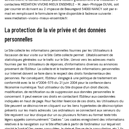
contactera MEDIATION VIVONS MIEUX ENSEMBLE - M. Jean-Philippe DUVAL soit
par courrier en écrivant au 2 impasse de Beauregard 54000 NANCY soit par e-
mail en remplissant le formulaire en ligne disponible à l'adresse suivante :
www.mediation-vivons-mieux-ensemble.fr.
La protection de la vie privée et des données
personnelles
Le Site collecte les informations personnelles fournies par les Utilisateurs à
l'occasion de leur visite sur le Site. Cette collecte permet : L'établissement de
statistiques générales sur le trafic sur le Site ; L'envoi vers les adresses mails
fournies par les Utilisateurs de réponses, d'informations diverses ou annonces
provenant de l'Editeur. La collecte et le traitement des informations personnelles
sur Internet doivent se faire dans le respect des droits fondamentaux des
personnes. Par conséquent, l'Editeur s'engage à une politique de traitement en
conformité avec la loi n°2004-575 du 21 juin 2004 pour la confiance dans
l'économie numérique. Tout utilisateur du Site dispose d'un droit d'accès,
modification, de rectification ou de suppression aux données personnelles le
concernant. Il peut exercer ces droits en contactant l'Editeur aux coordonnées
indiquées en haut de page. Pour faciliter l'exercice de ces droits, les Utilisateurs du
Site peuvent se désinscrire en cliquant sur les liens hypertextes de désinscription
présents sur les mails adressés. Les ordinateurs se connectant aux serveurs du
Site reçoivent sur leur disque dur un ou plusieurs fichiers au format texte très
légers appelés communément " Cookies ". Les cookies enregistrent des informations
relatives à la navigation sur le Site effectuée à partir de l'ordinateur sur lequel est
stocké le "cookie" (les pages consultées, la date et l'heure de la consultation, etc.). Ils