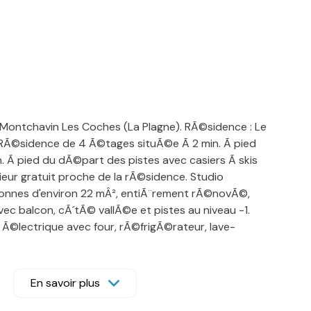
Montchavin Les Coches (La Plagne). RÃ©sidence : Le
 RÃ©sidence de 4 Ã©tages situÃ©e Ã 2 min. Ã pied
. Ã pied du dÃ©part des pistes avec casiers Ã skis
ieur gratuit proche de la rÃ©sidence. Studio
nnes d'environ 22 mÂ², entiÃ¨rement rÃ©novÃ©,
c balcon, cÃ´tÃ© vallÃ©e et pistes au niveau -1.
re Ã©lectrique avec four, rÃ©frigÃ©rateur, lave-
et machine Ã cafÃ© Nespresso Vertuo. SÃ©jour : 1 lit
 1 canapÃ© convertible 2 personnes, tÃ©lÃ©vision
bains avec baignoire et WC. ANIMAUX NON ADMIS. Le
En savoir plus
lut le mÃ©nage de fin de sÃ©jour SAUF LA CUISINE. Le
nt Ãªtre rendu dans un Ã©tat dÃ©cent, le lave-