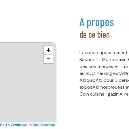
a propos
de ce bien
+
Location appartement 
−
Bastion I - Montchavin
des commerces et 1 min
au RDC. Parking extÃ©r
Ã©quipÃ© pour 3 perso
exposÃ© nord/ouest ave
Coin cuisine : gaziniÃ¨
vaisselle, micro-ondes 
gigogne 2 personnes et
Ã©cran plat. Salle de 
prix de la location inc
flet
|
©
Maps
|
© OpenStreetMap
Jawg
logement doit cependa