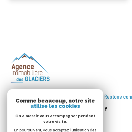
AGENCE IMMOBILIERE
Restons con
Comme beaucoup, notre site
DES GLACIERS
utilise les cookies
On aimerait vous accompagner pendant
04.79.04.22.86
votre visite.
info@immoglaciers.fr
En poursuivant, vous acceptez l'utilisation des
15 RUE DES POMMIERS MONTCHAVIN