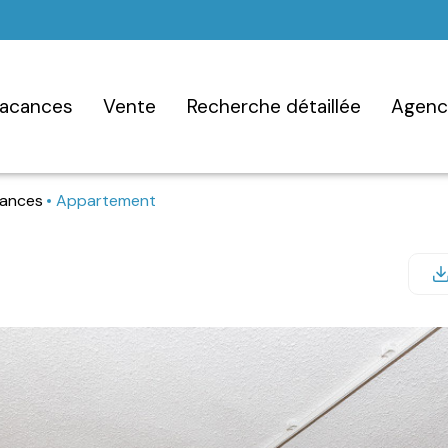
vacances
vente
recherche détaillée
agen
cances
Appartement