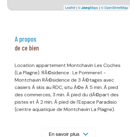
Leaflet
|
©
Maps
|
© OpenStreetMap
Jawg
a propos
de ce bien
Location appartement Montchavin Les Coches
(La Plagne). RÃ©sidence : Le Pommeret -
Montchavin RÃ©sidence de 3 Ã©tages avec
casiers Ã skis au RDC, situ Ã©e Ã 5 min. Ã pied
des commerces, 3 min. Ã pied du dÃ©part des
pistes et Ã 2 min. Ã pied de l'Espace Paradisio
(centre aquatique de Montchavin La Plagne).
Parking extÃ©rieur gratuit en contrebas de la
rÃ©sidence. Appartement 4 piÃ¨ces en duplex,
en grande partie rÃ©novÃ©, Ã©quipÃ© pour
En savoir plus