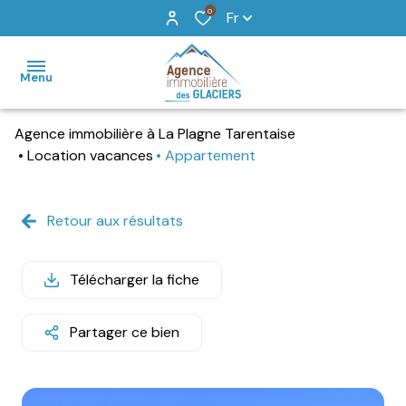
0
Fr
Menu
Agence immobilière à La Plagne Tarentaise
accueil
Location vacances
Appartement
locations
de
Retour aux résultats
vacances
vente
Télécharger la fiche
recherche
Partager ce bien
détaillée
agence