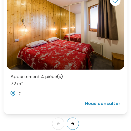
SKI par nos soins : bordereau de commande Ã
remplir pour bÃ©nÃ©ficier d'une REMISE
ALLANT JUSQUâ€?Ã€ 18% sur le tarif public et
du retrait de vos forfaits directement Ã
l'agence lors de la remise de vos clefs. ; louer
des Ã©quipements bÃ©bÃ© ; louer linge de lit
et/ou de toilette, box WIFI. Accueil et remise de
clÃ©s : Agence immobiliÃ¨re des Glaciers -
Chalet Meiringen - Montchavin - 73210 LA
PLAGNE TARENTAISE ; TÃ©l : 04.79.04.22.86
Appartement 4 pièce(s)
72 m²
()
Nous consulter