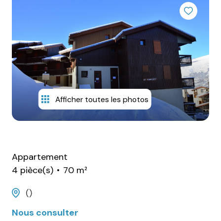
alerte
email
estimation
contact
Afficher toutes les photos
Appartement
4 pièce(s)
70 m²
()
Nous consulter