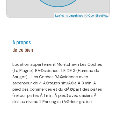
Leaflet
|
©
Maps
|
© OpenStreetMap
Jawg
a propos
de ce bien
Location appartement Montchavin Les Coches
(La Plagne). RÃ©sidence : LE DE 3 (Hameau du
Sauget) - Les Coches RÃ©sidence avec
ascenseur de 4 Ã©tages situÃ©e Ã 3 min. Ã
pied des commerces et du dÃ©part des pistes
(retour pistes Ã 1 min. Ã pied) avec casiers Ã
skis au niveau 1. Parking extÃ©rieur gratuit
devant la rÃ©sidence. Appartement 2 piÃ¨ces
pour 4 personnes d'environ 24 mÂ², exposÃ©