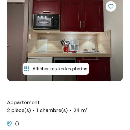
alerte
email
estimation
contact
Afficher toutes les photos
Appartement
2 pièce(s)
1 chambre(s)
24 m²
()