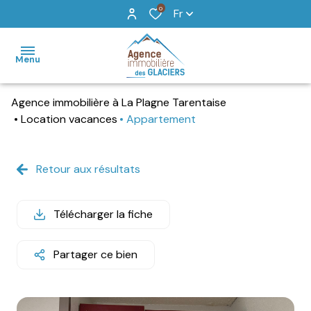
0
Fr
Menu
Agence immobilière à La Plagne Tarentaise
accueil
Location vacances
Appartement
locations
de
Retour aux résultats
vacances
vente
Télécharger la fiche
recherche
Partager ce bien
détaillée
agence