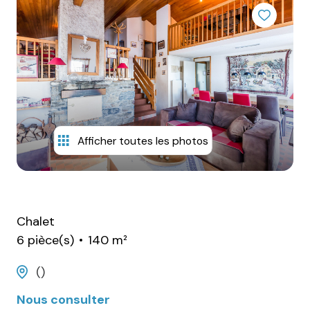
alerte
email
estimation
contact
Afficher toutes les photos
Chalet
6 pièce(s)
140 m²
()
Nous consulter