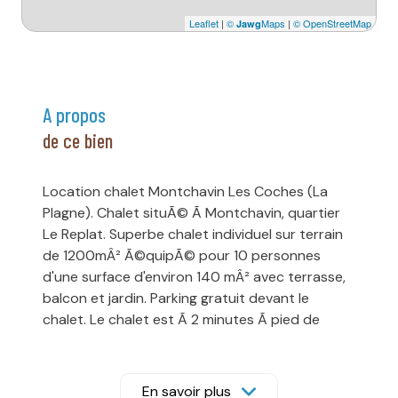
Leaflet
|
©
Maps
|
© OpenStreetMap
Jawg
a propos
de ce bien
Location chalet Montchavin Les Coches (La
Plagne). Chalet situÃ© Ã Montchavin, quartier
Le Replat. Superbe chalet individuel sur terrain
de 1200mÂ² Ã©quipÃ© pour 10 personnes
d'une surface d'environ 140 mÂ² avec terrasse,
balcon et jardin. Parking gratuit devant le
chalet. Le chalet est Ã 2 minutes Ã pied de
l'accÃ¨s pistes (si l'enneigement est suffisant)
et Ã 10/12 min. Ã pied du centre du village.
Chalet rÃ©partis sur 3 niveaux et comprenant :
En savoir plus