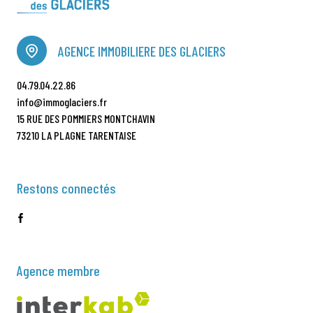
Le prix de la location inclut le mÃ©nage de fin
de sÃ©jour SAUF LA CUISINE. Le logement doit
cependant Ãªtre rendu dans un Ã©tat
AGENCE IMMOBILIERE DES GLACIERS
dÃ©cent, le lave-vaisselle vidÃ©, les poubelles
sorties et la literie pliÃ©e et rangÃ©e.
04.79.04.22.86
PossibilitÃ© de commander vos FORFAITS DE
info@immoglaciers.fr
SKI par nos soins : bordereau de commande Ã
15 RUE DES POMMIERS MONTCHAVIN
remplir pour bÃ©nÃ©ficier d'une REMISE
73210 LA PLAGNE TARENTAISE
ALLANT JUSQUâ€?Ã€ 18% sur le tarif public et
du retrait de vos forfaits directement Ã
l'agence lors de la remise de vos clefs. ; louer
Restons connectés
des Ã©quipements bÃ©bÃ© ; louer linge de lit
et/ou de toilette. Accueil et remise de clÃ©s :
Agence immobiliÃ¨re des Glaciers - Chalet
Meiringen - Montchavin - 73210 LA PLAGNE
TARENTAISE ; TÃ©l : 04.79.04.22.86
Agence membre