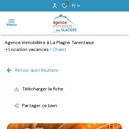
0
Fr
Menu
Agence immobilière à La Plagne Tarentaise
accueil
Location vacances
Chalet
locations
de
Retour aux résultats
vacances
vente
Télécharger la fiche
recherche
Partager ce bien
détaillée
agence