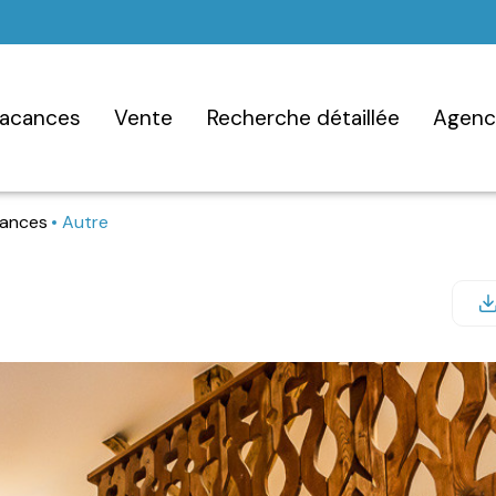
vacances
vente
recherche détaillée
agen
cances
Autre