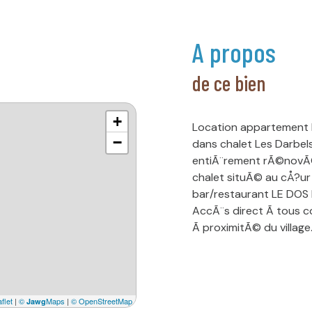
a propos
de ce bien
+
Location appartement 
−
dans chalet Les Darbe
entiÃ¨rement rÃ©novÃ©
chalet situÃ© au cÅ?ur
bar/restaurant LE DOS 
AccÃ¨s direct Ã tous c
Ã proximitÃ© du villag
Ã©quipÃ© pour 8 pers
comprenant cuisine ouv
granulÃ©s. EntrÃ©e terra
*Cuisine ouverte sur sÃ
flet
|
©
Maps
|
© OpenStreetMap
Jawg
plaques Ã induction, g