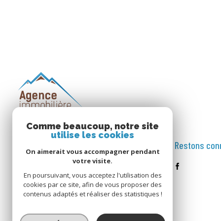
Comme beaucoup, notre site
utilise les cookies
AGENCE IMMOBILIERE
Restons con
On aimerait vous accompagner pendant
DES GLACIERS
votre visite.
En poursuivant, vous acceptez l'utilisation des
04.79.04.22.86
cookies par ce site, afin de vous proposer des
info@immoglaciers.fr
contenus adaptés et réaliser des statistiques !
15 RUE DES POMMIERS MONTCHAVIN
73210 LA PLAGNE TARENTAISE