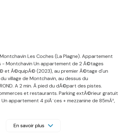
Montchavin Les Coches (La Plagne). Appartement
ls - Montchavin Un appartement de 2 Ã©tages
 et Ã©quipÃ© (2023), au premier Ã©tage d'un
 du village de Montchavin, au dessus du
ROND. A 2 min. Ã pied du dÃ©part des pistes.
ommerces et restaurants. Parking extÃ©rieur gratuit
e. Un appartement 4 piÃ¨ces + mezzanine de 85mÂ²,
onnes. SÃ©jour de 40mÂ² exposÃ© nord/sud,
erte, salle Ã manger et salon avec poÃªle Ã
sse sud avec vue sur les ruelles du village. Niveau 1 :
En savoir plus
©jour Ã©quipÃ©e Ã neuf avec ilot central : 4
rand rÃ©frigÃ©rateur avec congÃ©lateur, lave-