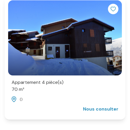
remise de vos clefs. ; 
et/ou de toilette. Accu
Glaciers - Chalet Meir
TÃ©l : 04.79.04.22.86
Appartement 4 pièce(s)
70 m²
()
Nous consulter